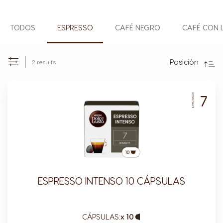
TODOS
ESPRESSO
CAFÉ NEGRO
CAFÉ CON 
Direc
Desc
Posición
2
results
Set
Ordernar
por
7
INTENSIDAD
ESPRESSO INTENSO 10 CÁPSULAS
CÁPSULAS:
x 10
Capsule