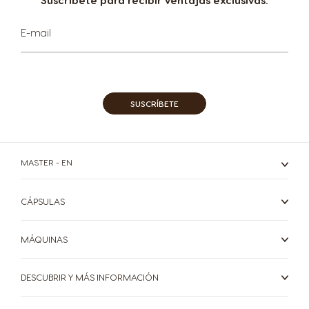
Suscríbete para recibir ventajas exclusivas.
Colombia
Costa Rica
Sign
E-mail
Spanish
Spanish
Up
for
Our
Croatia
Czechia
Newsletter:
Croatian
Czeck
SUSCRÍBETE
Ecuador
Denmark
Spanish
Dannish
MASTER - EN
El Salvador
Estonia
CÁPSULAS
Spanish
Estonian
MÁQUINAS
Finland
France
Finnish
French
DESCUBRIR Y MÁS INFORMACIÓN
Greece
Germany
Greek