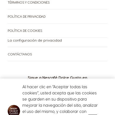
German
TÉRMINOS Y CONDICIONES
POLÍTICA DE PRIVACIDAD
Guatemala
Honduras
Spanish
Spanish
POLÍTICA DE COOKIES
La configuración de privacidad
Hong Kong
Hong Kong
English
Chinese
CONTÁCTANOS
Hungary
Indonesia
Hungarian
Indonesian
Sigue a Nescafé Dolce Gusto en
MÁQUINAS
CÁPSULAS
Italy
Japan
Al hacer clic en “Aceptar todas las
SOSTENIBILIDAD
Italian
Japanese
cookies”, usted acepta que las cookies
Máquinas
Cápsulas
se guarden en su dispositivo para
Korea
Latvia
mejorar la navegación del sitio, analizar
Korean
Latvian
el uso del mismo, y colaborar con