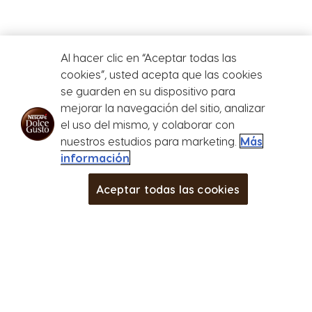
MÁQUINAS
CÁPSULAS
SOSTENIBILIDAD
Al hacer clic en “Aceptar todas las
Máquinas
Cápsulas
cookies”, usted acepta que las cookies
se guarden en su dispositivo para
mejorar la navegación del sitio, analizar
el uso del mismo, y colaborar con
Centro de Ayuda para Máquinas
nuestros estudios para marketing.
Más
información
Store
Menu
Aceptar todas las cookies
CÁPSULAS
MÁQUINAS
MÁS
Inicio
Articulos nuevos