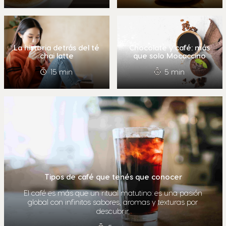
La historia detrás del té
Chocolate y café: más
chai latte
que solo Mocaccino
15 min
5 min
Tipos de café que tenés que conocer
El café es más que un ritual matutino: es una pasión
global con infinitos sabores, aromas y texturas por
descubrir.