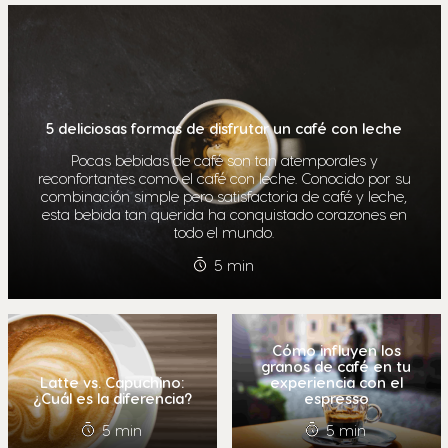
5 deliciosas formas de disfrutar un café con leche
Pocas bebidas de café son tan atemporales y
reconfortantes como el café con leche. Conocido por su
combinación simple pero satisfactoria de café y leche,
esta bebida tan querida ha conquistado corazones en
todo el mundo.
5 min
Cómo influyen los
granos de café en tu
Latte vs. Capuchino:
experiencia con el
¿Cuál es la diferencia?
espresso
5 min
5 min