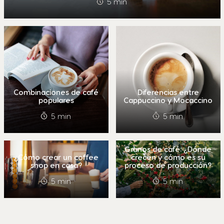
5 min
Combinaciones de café
Diferencias entre
populares
Cappuccino y Mocaccino
5 min
5 min
Granos de café: ¿Dónde
¿Cómo crear un coffee
crecen y cómo es su
shop en casa?
proceso de producción?
5 min
5 min