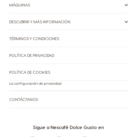
Italy
Japan
MÁQUINAS
Italian
Japanese
Korea
Latvia
DESCUBRIR Y MÁS INFORMACIÓN
Korean
Latvian
TÉRMINOS Y CONDICIONES
Lithuania
Malaysia
Lithuanian
Malay
POLÍTICA DE PRIVACIDAD
Malta
Mexico
Maltese
Spanish
POLÍTICA DE COOKIES
Nicaragua
La configuración de privacidad
Netherland
Spanish
Dutch
CONTÁCTANOS
Norway
Panama
Norwegian
Spanish
Sigue a Nescafé Dolce Gusto en
Paraguay
Peru
Spanish
Spanish