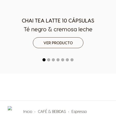
Argentina
Austria
Spanish
German
CHAI TEA LATTE 10 CÁPSULAS
Belgium
Belgium
Té negro & cremosa leche
French
Dutch
Brazil
Bulgaria
VER PRODUCTO
Portuguese
Bulgarian
Caribbean
Chile
English
Spanish
Colombia
Costa Rica
Spanish
Spanish
Croatia
Czechia
Croatian
Czeck
Inicio
CAFÉ & BEBIDAS
Espresso
Denmark
Ecuador