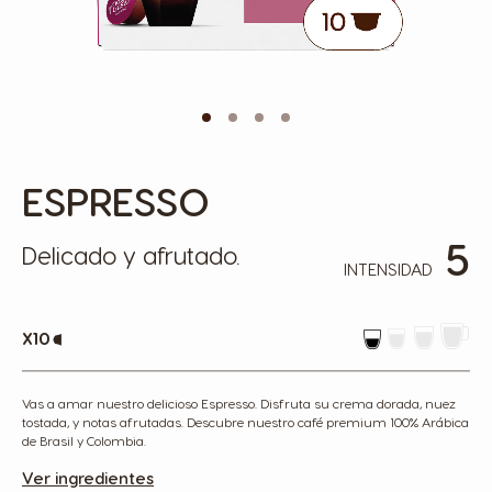
ESPRESSO
Skip
to
the
5
beginning
Delicado y afrutado.
of
INTENSIDAD
the
images
gallery
x10
Vas a amar nuestro delicioso Espresso. Disfruta su crema dorada, nuez
tostada, y notas afrutadas. Descubre nuestro café premium 100% Arábica
de Brasil y Colombia
.
Ver ingredientes